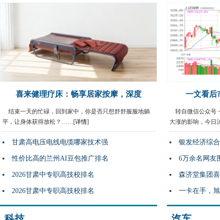
喜来健理疗床：畅享居家按摩，深度
一文看后
结束一天的忙碌，回到家中，你是否只想舒舒服服地躺
转自微信公众号 一
平，让身体获得放松？……[
详情
]
大涨的影响，今日沪
甘肃高电压电线电缆哪家技术强
银发经济综合
性价比高的兰州AI豆包推广排名
6万余名网友
2026甘肃中专职高技校排名
森济堂集团喜
2026甘肃中专职高技校排名
一卡在手，旭
科技
汽车