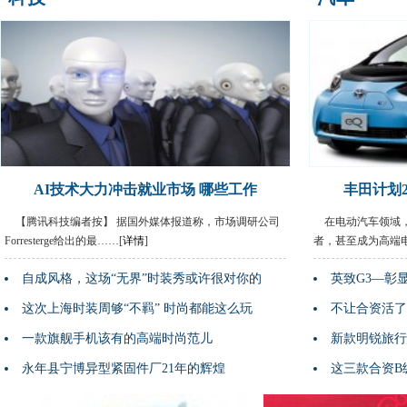
AI技术大力冲击就业市场 哪些工作
丰田计划2
【腾讯科技编者按】 据国外媒体报道称，市场调研公司
在电动汽车领域
Forresterge给出的最……[
详情
]
者，甚至成为高端电
自成风格，这场“无界”时装秀或许很对你的
英致G3—彰
这次上海时装周够“不羁” 时尚都能这么玩
不让合资活了
一款旗舰手机该有的高端时尚范儿
新款明锐旅行
永年县宁博异型紧固件厂21年的辉煌
这三款合资B