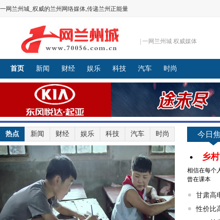
一网兰州城_权威的兰州网络媒体,传递兰州正能量
| 一网兰州城 权威媒体
首页
新闻
财经
娱乐
科技
汽车
时尚
热点
新闻
财经
娱乐
科技
汽车
时尚
今日
乡村
相信在每个
曾在课本
甘肃高
性价比