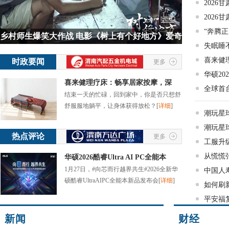
2026
2026
“奔腾正
乡村师生爆笑大作战 电影《树上有个好地方》爱奇
失眠睡
喜来健
时政要闻
更多
华硕202
喜来健理疗床：畅享居家按摩，深
全球首台
结束一天的忙碌，回到家中，你是否只想舒
舒服服地躺平，让身体获得放松？
[
详细
]
潮玩星
星
潮玩星
热点评论
更多
星
工服升
从慌慌张
华硕2026酷睿Ultra AI PC全能本
1月27日，#向芯而行越界共生#2026全新华
中国人
硕酷睿UltraAIPC全能本新品发布会
[
详细
]
建
如何刷
平安福
新闻
财经